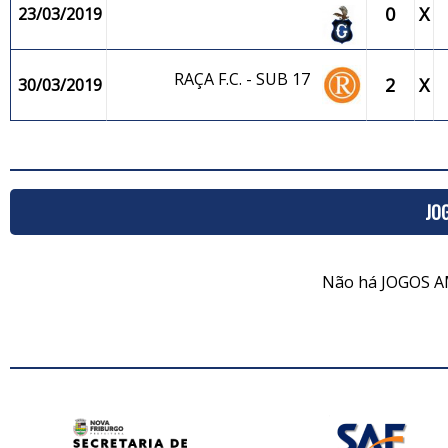
0
X
23/03/2019
RAÇA F.C. - SUB 17
2
X
30/03/2019
JO
Não há JOGOS A