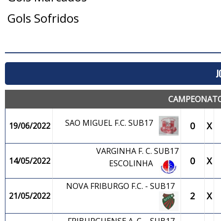
Gols Sofridos
J
CAMPEONATO 
SAO MIGUEL F.C. SUB17
0
X
19/06/2022
VARGINHA F. C. SUB17
0
X
14/05/2022
ESCOLINHA
NOVA FRIBURGO F.C. - SUB17
2
X
21/05/2022