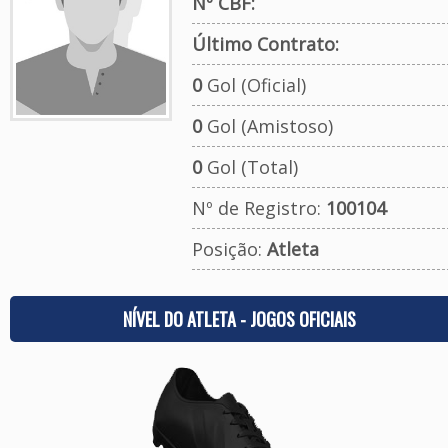
Nº CBF:
Último Contrato:
0
Gol (Oficial)
0
Gol (Amistoso)
0
Gol (Total)
Nº de Registro:
100104
Posição:
Atleta
NÍVEL DO ATLETA - JOGOS OFICIAIS