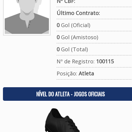
Nº CBF:
Último Contrato:
0
Gol (Oficial)
0
Gol (Amistoso)
0
Gol (Total)
Nº de Registro:
100115
Posição:
Atleta
NÍVEL DO ATLETA - JOGOS OFICIAIS