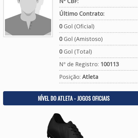
Nº CBF:
Último Contrato:
0
Gol (Oficial)
0
Gol (Amistoso)
0
Gol (Total)
Nº de Registro:
100113
Posição:
Atleta
NÍVEL DO ATLETA - JOGOS OFICIAIS