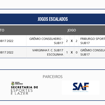
JOGOS ESCALADOS
TO
JOGO
GRÊMIO CONSELHEIRO -
FRIBURGO SPORT
B17 2022
2
X
2
SUB17
SUB17
VARGINHA F. C. SUB17
GRÊMIO CONSELH
B17 2022
1
X
0
ESCOLINHA
SUB17
PARCEIROS