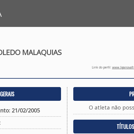
A
OLEDO MALAQUIAS
Link do perfil:
www.liganovafri
GERAIS
P
O atleta não pos
nto: 21/02/2005
:
TÍTULO