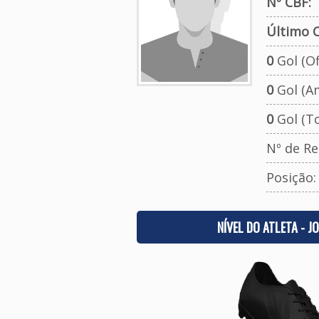
Nº CBF:
Último C
0
Gol (Ofi
0
Gol (A
0
Gol (To
Nº de Re
Posição
NÍVEL DO ATLETA - J