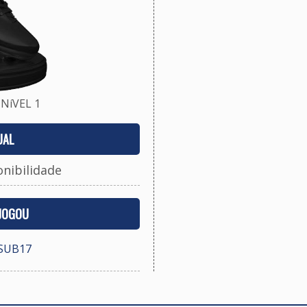
NíVEL 1
UAL
onibilidade
 JOGOU
SUB17