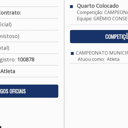
Quarto Colocado
ontrato:
Competição: CAMPEONA
Equipe: GRÊMIO CONSEL
cial)
mistoso)
COMPETIÇÕ
tal)
CAMPEONATO MUNICIPA
gistro:
100878
Atuou como: Atleta
:
Atleta
OGOS OFICIAIS