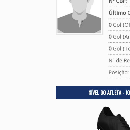
Nº CBF:
Último C
0
Gol (Ofi
0
Gol (A
0
Gol (To
Nº de Re
Posição
NÍVEL DO ATLETA - J