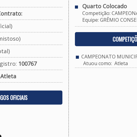
Quarto Colocado
ontrato:
Competição: CAMPEONA
Equipe: GRÊMIO CONSEL
cial)
mistoso)
COMPETIÇÕ
tal)
CAMPEONATO MUNICIPA
gistro:
100767
Atuou como: Atleta
:
Atleta
OGOS OFICIAIS