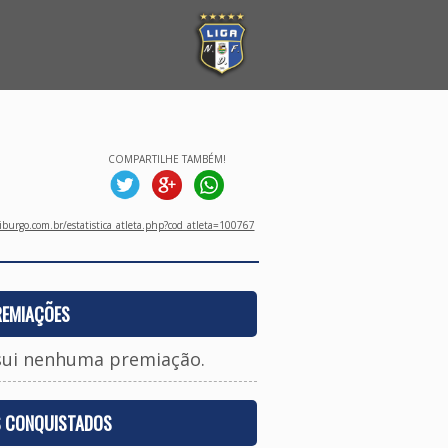
COMPARTILHE TAMBÉM!
burgo.com.br/estatistica_atleta.php?cod_atleta=100767
REMIAÇÕES
sui nenhuma premiação.
S CONQUISTADOS