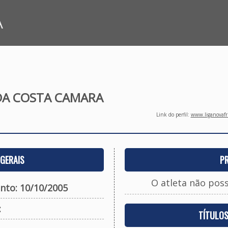
A
DA COSTA CAMARA
Link do perfil:
www.liganovafri
GERAIS
P
O atleta não pos
nto: 10/10/2005
:
TÍTULO