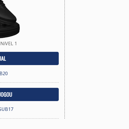
NíVEL 1
UAL
B20
 JOGOU
SUB17