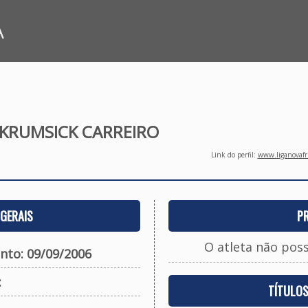
A
KRUMSICK CARREIRO
Link do perfil:
www.liganovafri
GERAIS
P
O atleta não pos
nto: 09/09/2006
:
TÍTULO