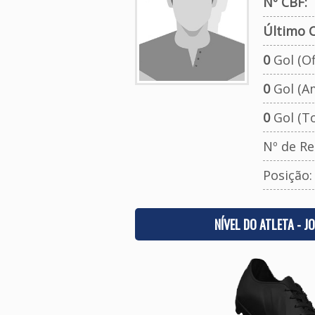
Nº CBF:
Último C
0
Gol (Ofi
0
Gol (A
0
Gol (To
Nº de Re
Posição
NÍVEL DO ATLETA - J