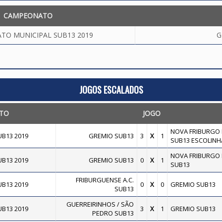
CAMPEONATO
TO MUNICIPAL SUB13 2019
G
JOGOS ESCALADOS
TO
JOGO
NOVA FRIBURGO F
B13 2019
GREMIO SUB13
3
X
1
SUB13 ESCOLINH
NOVA FRIBURGO F
B13 2019
GREMIO SUB13
0
X
1
SUB13
FRIBURGUENSE A.C.
B13 2019
0
X
0
GREMIO SUB13
SUB13
GUERREIRINHOS / SÃO
B13 2019
3
X
1
GREMIO SUB13
PEDRO SUB13