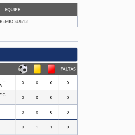
EQUIPE
REMIO SUB13
FALTAS
.C.
0
0
0
0
A
.C.
0
0
0
0
0
0
0
0
0
1
1
0