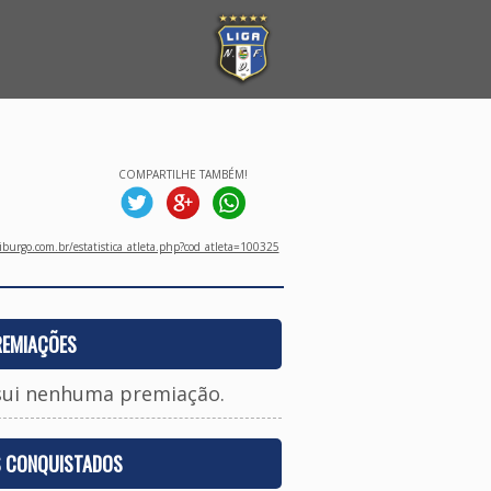
COMPARTILHE TAMBÉM!
burgo.com.br/estatistica_atleta.php?cod_atleta=100325
REMIAÇÕES
sui nenhuma premiação.
S CONQUISTADOS