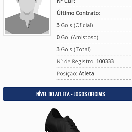
Nº CBF:
Último Contrato:
3
Gols (Oficial)
0
Gol (Amistoso)
3
Gols (Total)
Nº de Registro:
100333
Posição:
Atleta
NÍVEL DO ATLETA - JOGOS OFICIAIS