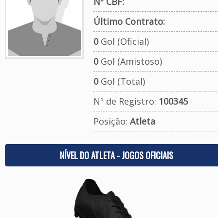
Nº CBF:
Último Contrato:
0
Gol (Oficial)
0
Gol (Amistoso)
0
Gol (Total)
Nº de Registro:
100345
Posição:
Atleta
NÍVEL DO ATLETA - JOGOS OFICIAIS