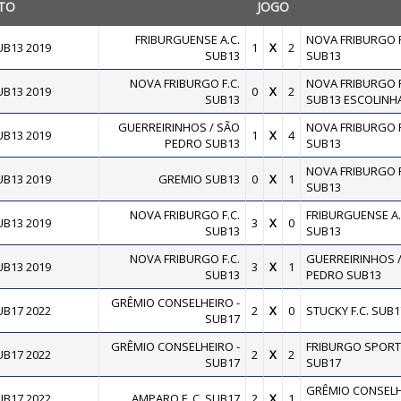
TO
JOGO
FRIBURGUENSE A.C.
NOVA FRIBURGO F
B13 2019
1
X
2
SUB13
SUB13
NOVA FRIBURGO F.C.
NOVA FRIBURGO F
B13 2019
0
X
2
SUB13
SUB13 ESCOLINH
GUERREIRINHOS / SÃO
NOVA FRIBURGO F
B13 2019
1
X
4
PEDRO SUB13
SUB13
NOVA FRIBURGO F
B13 2019
GREMIO SUB13
0
X
1
SUB13
NOVA FRIBURGO F.C.
FRIBURGUENSE A.
B13 2019
3
X
0
SUB13
SUB13
NOVA FRIBURGO F.C.
GUERREIRINHOS 
B13 2019
3
X
1
SUB13
PEDRO SUB13
GRÊMIO CONSELHEIRO -
B17 2022
2
X
0
STUCKY F.C. SUB1
SUB17
GRÊMIO CONSELHEIRO -
FRIBURGO SPORT
B17 2022
2
X
2
SUB17
SUB17
GRÊMIO CONSELH
B17 2022
AMPARO F. C. SUB17
2
X
1