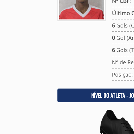
Nº CBF:
Último C
6
Gols (O
0
Gol (A
6
Gols (T
Nº de Re
Posição
NÍVEL DO ATLETA - J