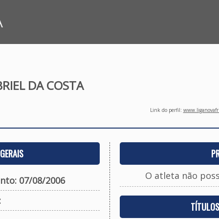
A
RIEL DA COSTA
Link do perfil:
www.liganovafri
GERAIS
P
O atleta não pos
nto: 07/08/2006
:
TÍTULO