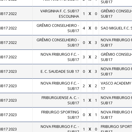
SUB17
VARGINHA F. C. SUB17
GRÊMIO CONSELH
B17 2022
1
X
0
ESCOLINHA
SUB17
GRÊMIO CONSELHEIRO -
B17 2022
4
X
0
SAO MIGUEL F.C.
SUB17
GRÊMIO CONSELHEIRO -
NOVA FRIBURGO F.
B17 2022
0
X
3
SUB17
SUB17
NOVA FRIBURGO F.C. -
GRÊMIO CONSELH
B17 2022
3
X
2
SUB17
SUB17
NOVA FRIBURGO F.
B17 2023
E. C. SAUDADE SUB 17
0
X
3
SUB17
NOVA FRIBURGO F.C. -
VASCO ACADEMY 
B17 2023
2
X
2
SUB17
17
FRIBURGUENSE A. C. -
NOVA FRIBURGO F.
B17 2023
1
X
1
SUB17
SUB17
FRIBURGO SPORTING
NOVA FRIBURGO F.
B17 2023
0
X
1
SUB17
SUB17
NOVA FRIBURGO F.C. -
FRIBURGO SPORT
B17 2023
1
X
0
SUB17
SUB17