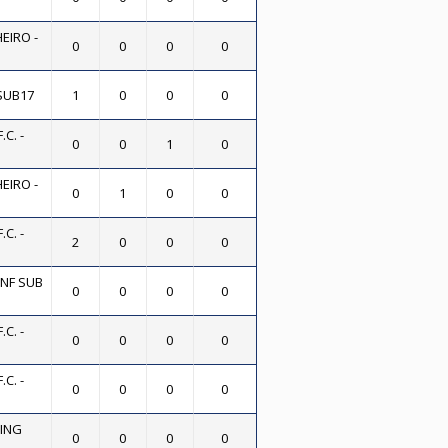
EIRO -
0
0
0
0
 SUB17
1
0
0
0
C. -
0
0
1
0
EIRO -
0
1
0
0
C. -
2
0
0
0
NF SUB
0
0
0
0
C. -
0
0
0
0
C. -
0
0
0
0
ING
0
0
0
0