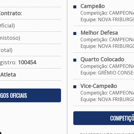
Campeão
ontrato:
Competição: CAMPEONA
Equipe: NOVA FRIBURGO 
ficial)
Melhor Defesa
mistoso)
Competição: CAMPEONA
Equipe: NOVA FRIBURGO 
otal)
Quarto Colocado
gistro:
100454
Competição: CAMPEONA
Equipe: GRÊMIO CONSEL
:
Atleta
Vice-Campeão
Competição: CAMPEONA
OGOS OFICIAIS
Equipe: NOVA FRIBURGO 
COMPETIÇÕ