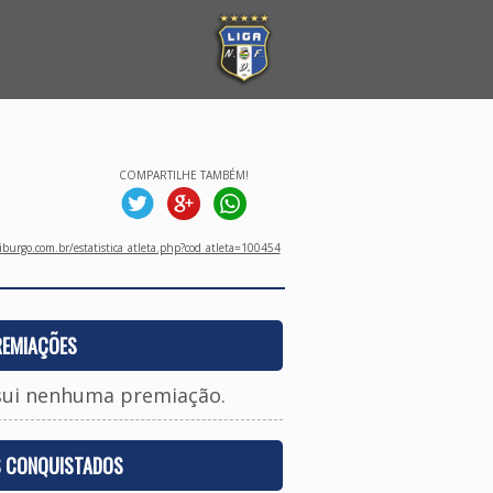
COMPARTILHE TAMBÉM!
burgo.com.br/estatistica_atleta.php?cod_atleta=100454
REMIAÇÕES
sui nenhuma premiação.
S CONQUISTADOS