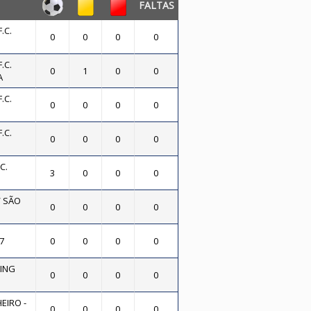
FALTAS
.C.
0
0
0
0
.C.
0
1
0
0
A
.C.
0
0
0
0
.C.
0
0
0
0
C.
3
0
0
0
/ SÃO
0
0
0
0
7
0
0
0
0
ING
0
0
0
0
EIRO -
0
0
0
0