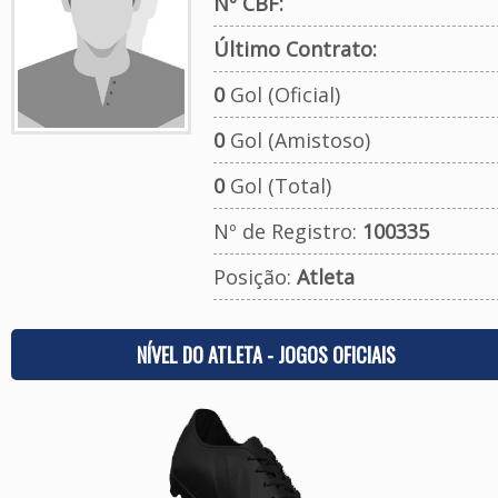
Nº CBF:
Último Contrato:
0
Gol (Oficial)
0
Gol (Amistoso)
0
Gol (Total)
Nº de Registro:
100335
Posição:
Atleta
NÍVEL DO ATLETA - JOGOS OFICIAIS