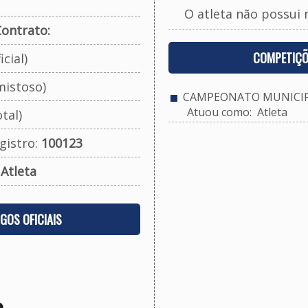
O atleta não possui 
ontrato:
COMPETIÇÕ
cial)
mistoso)
CAMPEONATO MUNICIPAL
Atuou como: Atleta
tal)
gistro:
100123
:
Atleta
OGOS OFICIAIS