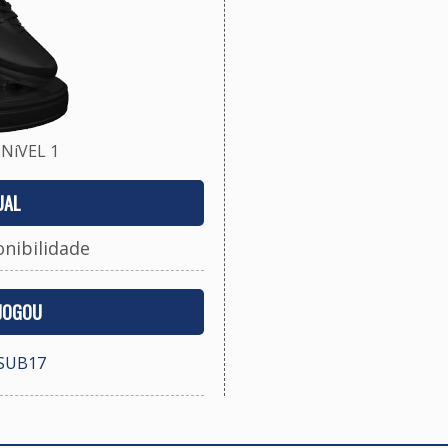
NíVEL 1
UAL
onibilidade
 JOGOU
SUB17