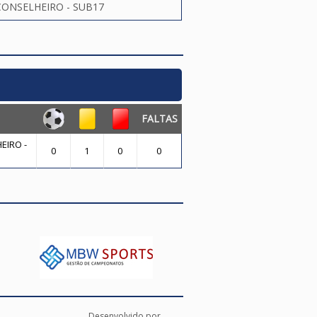
ONSELHEIRO - SUB17
FALTAS
EIRO -
0
1
0
0
Desenvolvido por