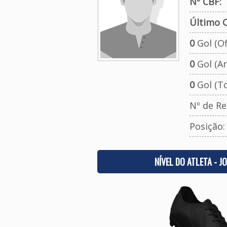
Nº CBF:
Último C
0
Gol (Ofi
0
Gol (A
0
Gol (To
Nº de Re
Posição
NÍVEL DO ATLETA - J