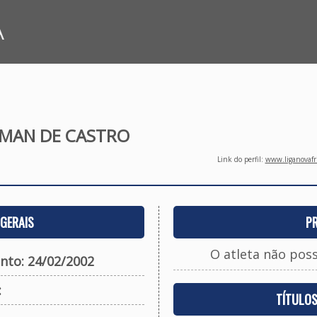
A
IMAN DE CASTRO
Link do perfil:
www.liganovafri
GERAIS
P
O atleta não pos
nto: 24/02/2002
:
TÍTULO