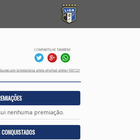
COMPARTILHE TAMBÉM!
burgo.com.br/estatistica_atleta.php?cod_atleta=100123
REMIAÇÕES
sui nenhuma premiação.
S CONQUISTADOS