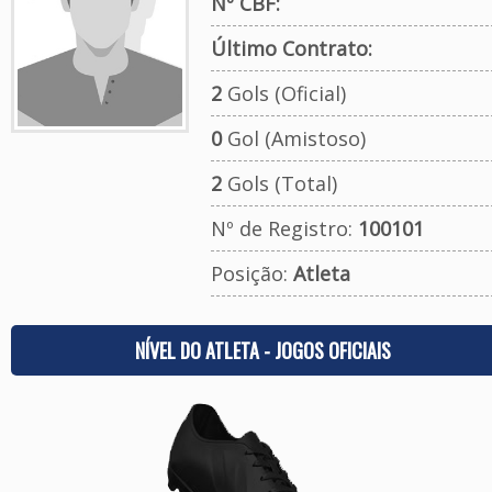
Nº CBF:
Último Contrato:
2
Gols (Oficial)
0
Gol (Amistoso)
2
Gols (Total)
Nº de Registro:
100101
Posição:
Atleta
NÍVEL DO ATLETA - JOGOS OFICIAIS