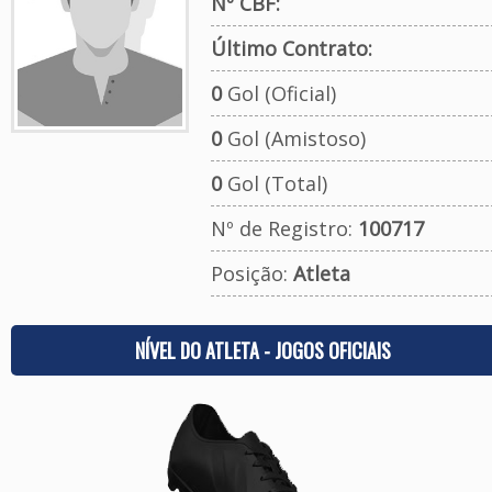
Nº CBF:
Último Contrato:
0
Gol (Oficial)
0
Gol (Amistoso)
0
Gol (Total)
Nº de Registro:
100717
Posição:
Atleta
NÍVEL DO ATLETA - JOGOS OFICIAIS