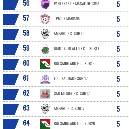
56
5
PANTERAS DE MACAÉ DE CIMA
57
5
TPM DE MARIANA
58
5
AMPARO F.C. SUB20
59
5
UNIDOS DO ALTO F.C. - SUB17
60
5
RUI SANGLARD F. C. SUB15
61
5
E. C. SAUDADE SUB 17
62
5
SAO MIGUEL F.C. SUB17
63
5
AMPARO F. C. SUB17
64
5
RUI SANGLARD F. C. SUB20