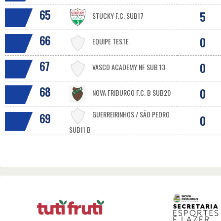
65
5
STUCKY F.C. SUB17
66
0
EQUIPE TESTE
67
0
VASCO ACADEMY NF SUB 13
68
0
NOVA FRIBURGO F.C. B SUB20
GUERREIRINHOS / SÃO PEDRO
69
0
SUB11 B