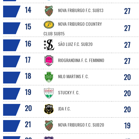
14
27
NOVA FRIBURGO F.C. SUB13
NOVA FRIBURGO COUNTRY
15
27
CLUB SUB15
16
27
SÃO LUIZ F.C. SUB20
17
27
RIOGRANDINA F. C. FEMININO
18
20
NILO MARTINS F. C.
19
20
STUCKY F. C.
20
20
JDA F.C.
21
19
NOVA FRIBURGO F.C. SUB20