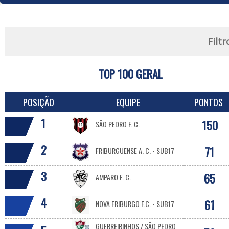
Filtr
TOP 100 GERAL
POSIÇÃO
EQUIPE
PONTOS
1
150
SÃO PEDRO F. C.
2
71
FRIBURGUENSE A. C. - SUB17
3
65
AMPARO F. C.
4
61
NOVA FRIBURGO F.C. - SUB17
GUERREIRINHOS / SÃO PEDRO