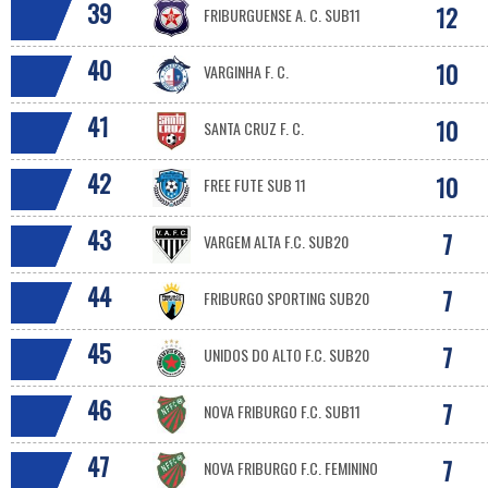
39
12
FRIBURGUENSE A. C. SUB11
40
10
VARGINHA F. C.
41
10
SANTA CRUZ F. C.
42
10
FREE FUTE SUB 11
43
7
VARGEM ALTA F.C. SUB20
44
7
FRIBURGO SPORTING SUB20
45
7
UNIDOS DO ALTO F.C. SUB20
46
7
NOVA FRIBURGO F.C. SUB11
47
7
NOVA FRIBURGO F.C. FEMININO