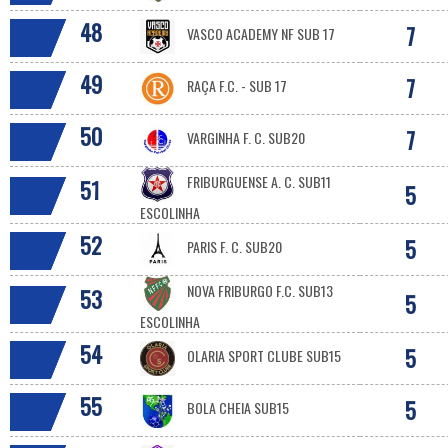
48
7
VASCO ACADEMY NF SUB 17
49
7
RAÇA F.C. - SUB 17
50
7
VARGINHA F. C. SUB20
FRIBURGUENSE A. C. SUB11
51
5
ESCOLINHA
52
5
PARIS F. C. SUB20
NOVA FRIBURGO F.C. SUB13
53
5
ESCOLINHA
54
5
OLARIA SPORT CLUBE SUB15
55
5
BOLA CHEIA SUB15