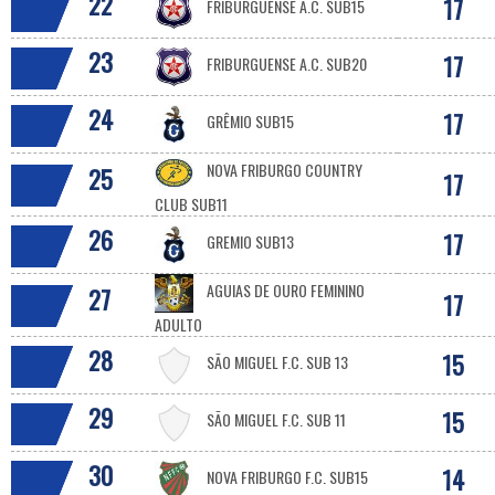
22
17
FRIBURGUENSE A.C. SUB15
23
17
FRIBURGUENSE A.C. SUB20
24
17
GRÊMIO SUB15
NOVA FRIBURGO COUNTRY
25
17
CLUB SUB11
26
17
GREMIO SUB13
AGUIAS DE OURO FEMININO
27
17
ADULTO
28
15
SÃO MIGUEL F.C. SUB 13
29
15
SÃO MIGUEL F.C. SUB 11
30
14
NOVA FRIBURGO F.C. SUB15