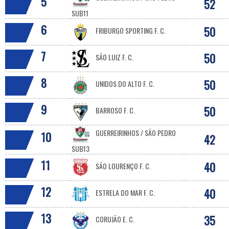
5
52
SUB11
6
50
FRIBURGO SPORTING F. C.
7
50
SÃO LUIZ F. C.
8
50
UNIDOS DO ALTO F. C.
9
50
BARROSO F. C.
GUERREIRINHOS / SÃO PEDRO
10
42
SUB13
11
40
SÃO LOURENÇO F. C.
12
40
ESTRELA DO MAR F. C.
13
35
CORUJÃO E. C.