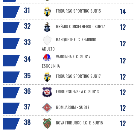
31
14
FRIBURGO SPORTING SUB15
32
12
GRÊMIO CONSELHEIRO - SUB17
BANQUETE E. C. FEMININO
33
12
ADULTO
VARGINHA F. C. SUB17
34
12
ESCOLINHA
35
12
FRIBURGO SPORTING SUB17
36
12
FRIBURGUENSE A.C. SUB13
37
12
BOM JARDIM - SUB17
38
12
NOVA FRIBURGO F.C. B SUB15