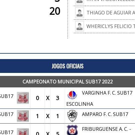
20
THIAGO DE AGUIAR 
WHERICLYS FELICIO 
JOGOS OFICIAIS
CAMPEONATO MUNICIPAL SUB17 2022
VARGINHA F. C. SUB17
. SUB17
0
X
3
ESCOLINHA
. SUB17
AMPARO F. C. SUB17
1
X
1
FRIBURGUENSE A. C. -
. SUB17
0
X
5