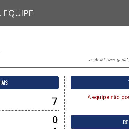
 EQUIPE
Link do perfil:
www.liganovafr
IAIS
A equipe não pos
7
0
CO