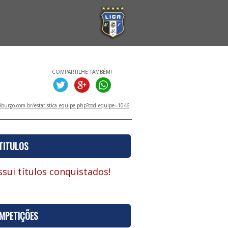
COMPARTILHE TAMBÉM!
iburgo.com.br/estatistica_equipe.php?cod_equipe=1046
TITULOS
sui títulos conquistados!
MPETIÇÕES