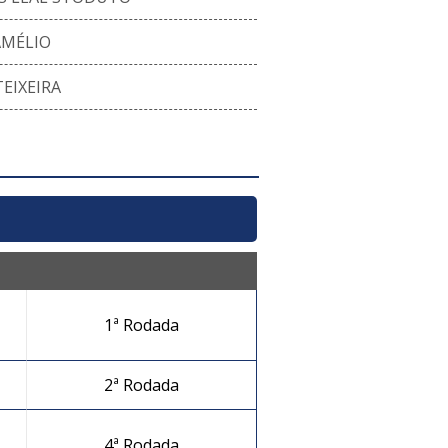
AMÉLIO
TEIXEIRA
1ª Rodada
2ª Rodada
4ª Rodada