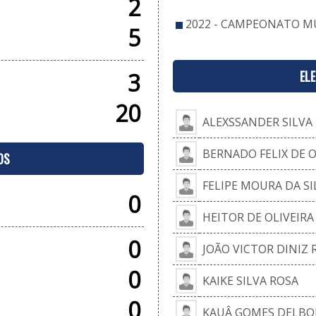
2
2022 - CAMPEONATO MU
5
EL
3
20
ALEXSSANDER SILVA 
BERNADO FELIX DE O
OS
FELIPE MOURA DA SI
0
HEITOR DE OLIVEIRA
0
JOÃO VICTOR DINIZ 
0
KAIKE SILVA ROSA
0
KAUÂ GOMES DELBO