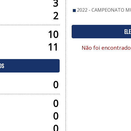
3
2022 - CAMPEONATO MU
2
EL
10
11
Não foi encontrado
OS
0
0
0
0