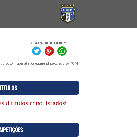
COMPARTILHE TAMBÉM!
iburgo.com.br/estatistica_equipe.php?cod_equipe=1044
TITULOS
sui títulos conquistados!
MPETIÇÕES