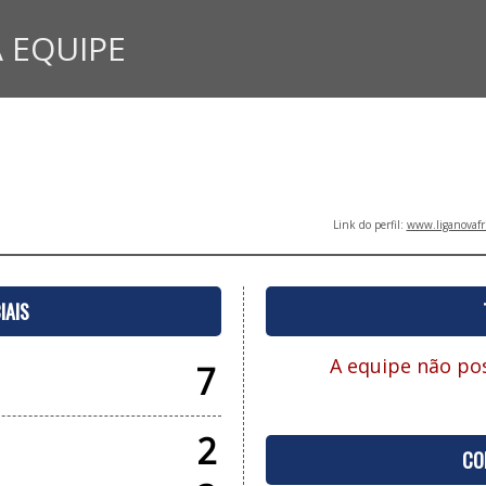
 EQUIPE
Link do perfil:
www.liganovafr
IAIS
A equipe não pos
7
2
CO