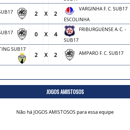
VARGINHA F. C. SUB17
. SUB17
2
X
2
ESCOLINHA
FRIBURGUENSE A. C. -
. SUB17
0
X
4
SUB17
TING SUB17
AMPARO F. C. SUB17
2
X
2
JOGOS AMISTOSOS
Não há JOGOS AMISTOSOS para essa equipe