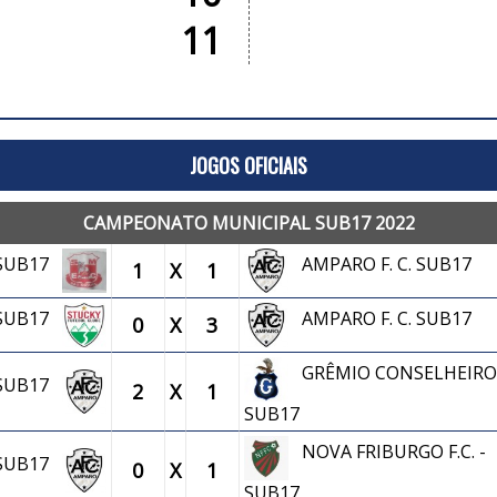
11
JOGOS OFICIAIS
CAMPEONATO MUNICIPAL SUB17 2022
. SUB17
AMPARO F. C. SUB17
1
X
1
. SUB17
AMPARO F. C. SUB17
0
X
3
GRÊMIO CONSELHEIRO 
. SUB17
2
X
1
SUB17
NOVA FRIBURGO F.C. -
. SUB17
0
X
1
SUB17