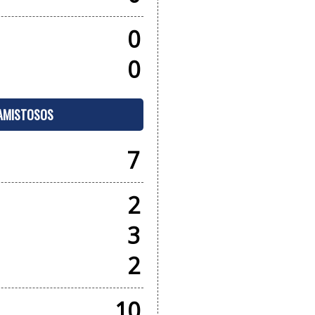
0
0
 AMISTOSOS
7
2
3
2
10