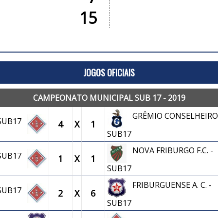
15
JOGOS OFICIAIS
CAMPEONATO MUNICIPAL SUB 17 - 2019
GRÊMIO CONSELHEIRO 
 SUB17
4
X
1
SUB17
NOVA FRIBURGO F.C. -
 SUB17
1
X
1
SUB17
FRIBURGUENSE A. C. -
 SUB17
2
X
6
SUB17