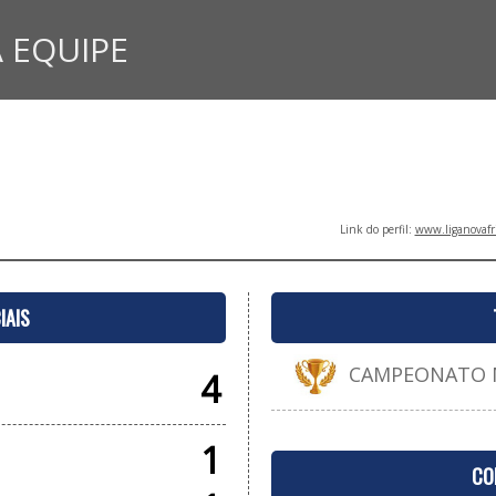
 EQUIPE
Link do perfil:
www.liganovafr
IAIS
CAMPEONATO MU
4
1
CO