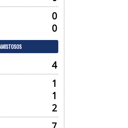
0
0
 AMISTOSOS
4
1
1
2
7