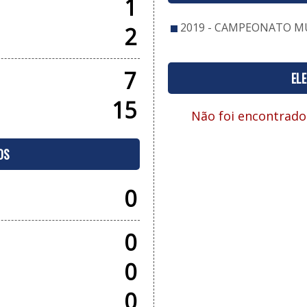
1
2019 - CAMPEONATO MU
2
7
EL
15
Não foi encontrado
OS
0
0
0
0