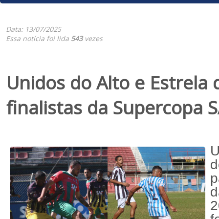
Data: 13/07/2025
Essa notícia foi lida
543
vezes
Unidos do Alto e Estrela
finalistas da Supercopa 
U
p
2