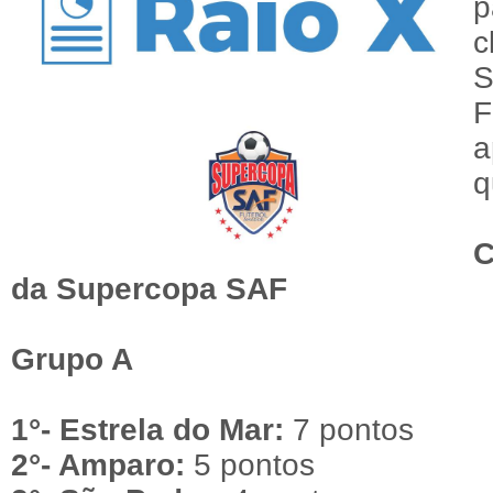
F
q
C
da Supercopa SAF
Grupo A
1°- Estrela do Mar:
7 pontos
2°- Amparo:
5 pontos