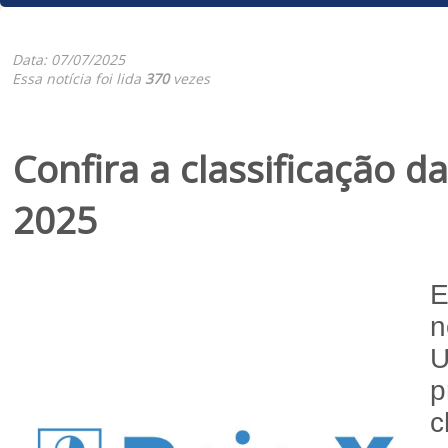
Data: 07/07/2025
Essa notícia foi lida
370
vezes
Confira a classificação 
2025
E
n
U
p