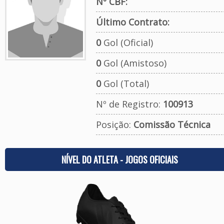
Nº CBF:
Último Contrato:
0
Gol (Oficial)
0
Gol (Amistoso)
0
Gol (Total)
Nº de Registro:
100913
Posição:
Comissão Técnica
NÍVEL DO ATLETA - JOGOS OFICIAIS