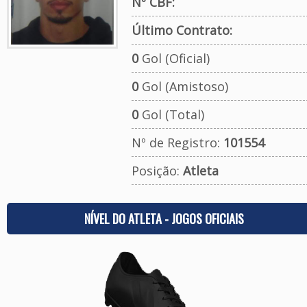
Nº CBF:
Último Contrato:
0
Gol (Oficial)
0
Gol (Amistoso)
0
Gol (Total)
Nº de Registro:
101554
Posição:
Atleta
NÍVEL DO ATLETA - JOGOS OFICIAIS