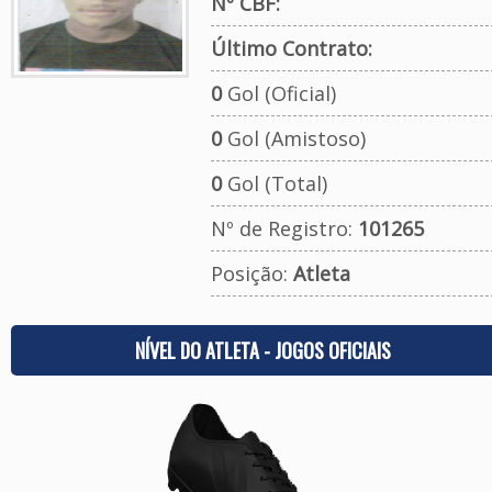
Nº CBF:
Último Contrato:
0
Gol (Oficial)
0
Gol (Amistoso)
0
Gol (Total)
Nº de Registro:
101265
Posição:
Atleta
NÍVEL DO ATLETA - JOGOS OFICIAIS