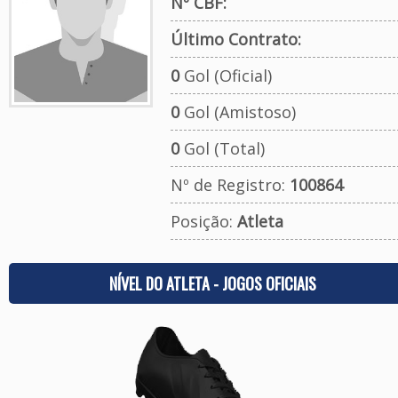
Nº CBF:
Último Contrato:
0
Gol (Oficial)
0
Gol (Amistoso)
0
Gol (Total)
Nº de Registro:
100864
Posição:
Atleta
NÍVEL DO ATLETA - JOGOS OFICIAIS