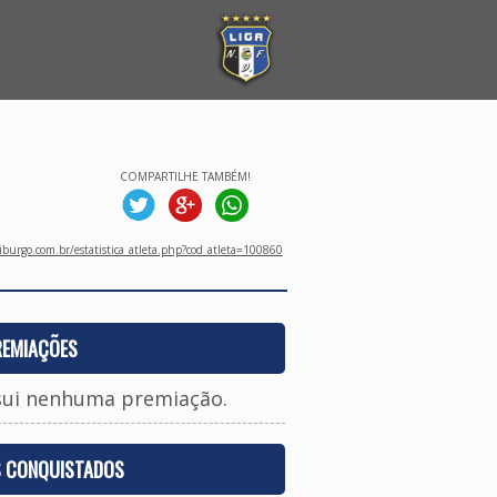
COMPARTILHE TAMBÉM!
burgo.com.br/estatistica_atleta.php?cod_atleta=100860
REMIAÇÕES
sui nenhuma premiação.
S CONQUISTADOS