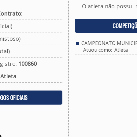
O atleta não possui 
ontrato:
COMPETIÇÕ
cial)
mistoso)
CAMPEONATO MUNICIPA
Atuou como: Atleta
tal)
gistro:
100860
:
Atleta
OGOS OFICIAIS