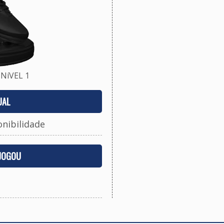
NíVEL 1
UAL
onibilidade
 JOGOU