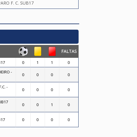
ARO F. C. SUB17
FALTAS
B17
0
1
1
0
EIRO -
0
0
0
0
C. -
0
0
0
0
UB17
0
0
1
0
B17
0
0
0
0