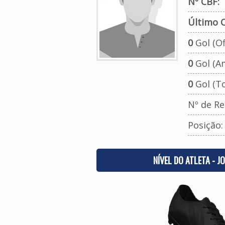
Nº CBF:
Último C
0
Gol (Ofi
0
Gol (A
0
Gol (To
Nº de Re
Posição
NÍVEL DO ATLETA - J