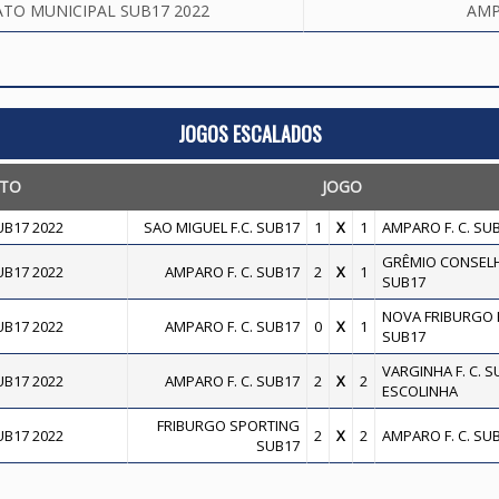
TO MUNICIPAL SUB17 2022
AMP
JOGOS ESCALADOS
TO
JOGO
B17 2022
SAO MIGUEL F.C. SUB17
1
X
1
AMPARO F. C. SU
GRÊMIO CONSELH
B17 2022
AMPARO F. C. SUB17
2
X
1
SUB17
NOVA FRIBURGO F.
B17 2022
AMPARO F. C. SUB17
0
X
1
SUB17
VARGINHA F. C. S
B17 2022
AMPARO F. C. SUB17
2
X
2
ESCOLINHA
FRIBURGO SPORTING
B17 2022
2
X
2
AMPARO F. C. SU
SUB17