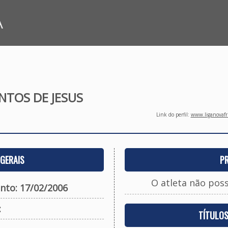
A
NTOS DE JESUS
Link do perfil:
www.liganovafri
GERAIS
P
O atleta não pos
nto: 17/02/2006
:
TÍTULO