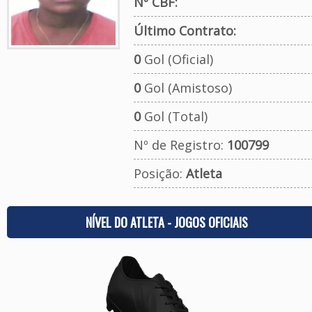
Nº CBF:
Último Contrato:
0
Gol (Oficial)
0
Gol (Amistoso)
0
Gol (Total)
Nº de Registro:
100799
Posição:
Atleta
NÍVEL DO ATLETA - JOGOS OFICIAIS