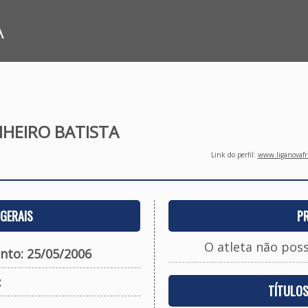
A
HEIRO BATISTA
Link do perfil:
www.liganovafri
GERAIS
P
O atleta não pos
nto: 25/05/2006
:
TÍTULO