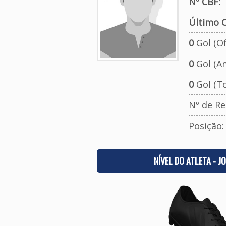
Nº CBF:
Último C
0
Gol (Ofi
0
Gol (A
0
Gol (To
Nº de Re
Posição
NÍVEL DO ATLETA - J