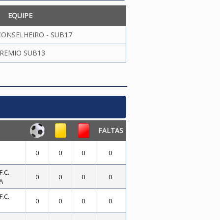
EQUIPE
ONSELHEIRO - SUB17
REMIO SUB13
FALTAS
0
0
0
0
.C.
0
0
0
0
A
.C.
0
0
0
0