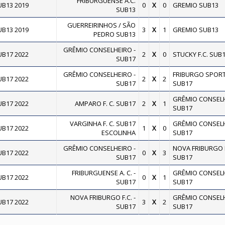
FRIBURGUENSE A.C.
B13 2019
0
X
0
GREMIO SUB13
SUB13
GUERREIRINHOS / SÃO
B13 2019
3
X
1
GREMIO SUB13
PEDRO SUB13
GRÊMIO CONSELHEIRO -
B17 2022
2
X
0
STUCKY F.C. SUB
SUB17
GRÊMIO CONSELHEIRO -
FRIBURGO SPOR
B17 2022
2
X
2
SUB17
SUB17
GRÊMIO CONSELH
B17 2022
AMPARO F. C. SUB17
2
X
1
SUB17
VARGINHA F. C. SUB17
GRÊMIO CONSELH
B17 2022
1
X
0
ESCOLINHA
SUB17
GRÊMIO CONSELHEIRO -
NOVA FRIBURGO F.
B17 2022
0
X
3
SUB17
SUB17
FRIBURGUENSE A. C. -
GRÊMIO CONSELH
B17 2022
0
X
1
SUB17
SUB17
NOVA FRIBURGO F.C. -
GRÊMIO CONSELH
B17 2022
3
X
2
SUB17
SUB17