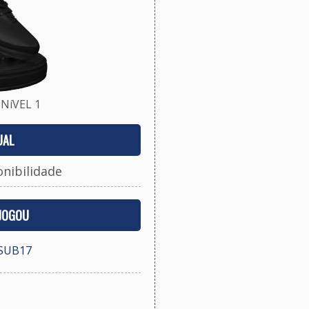
NíVEL 1
UAL
onibilidade
 JOGOU
SUB17