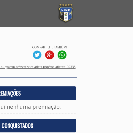
COMPARTILHE TAMBÉM!
burgo.com.br/estatistica_atleta.php?cod_atleta=100335
REMIAÇÕES
sui nenhuma premiação.
S CONQUISTADOS