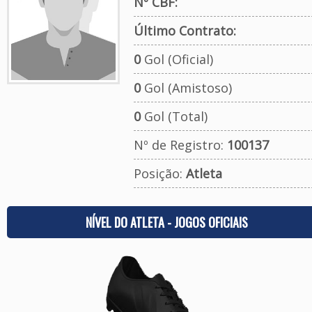
Nº CBF:
Último Contrato:
0
Gol (Oficial)
0
Gol (Amistoso)
0
Gol (Total)
Nº de Registro:
100137
Posição:
Atleta
NÍVEL DO ATLETA - JOGOS OFICIAIS