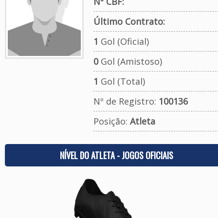
Nº CBF:
Último Contrato:
1
Gol (Oficial)
0
Gol (Amistoso)
1
Gol (Total)
Nº de Registro:
100136
Posição:
Atleta
NÍVEL DO ATLETA - JOGOS OFICIAIS