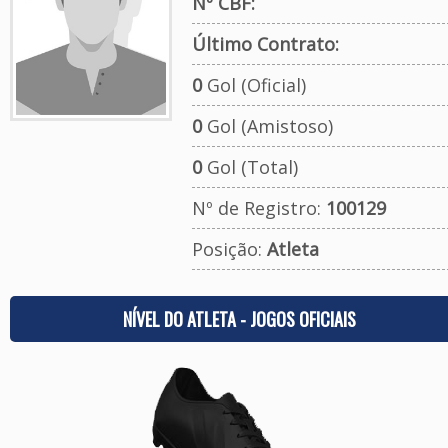
Nº CBF:
Último Contrato:
0
Gol (Oficial)
0
Gol (Amistoso)
0
Gol (Total)
Nº de Registro:
100129
Posição:
Atleta
NÍVEL DO ATLETA - JOGOS OFICIAIS