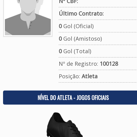
Nº CBF:
Último Contrato:
0
Gol (Oficial)
0
Gol (Amistoso)
0
Gol (Total)
Nº de Registro:
100128
Posição:
Atleta
NÍVEL DO ATLETA - JOGOS OFICIAIS