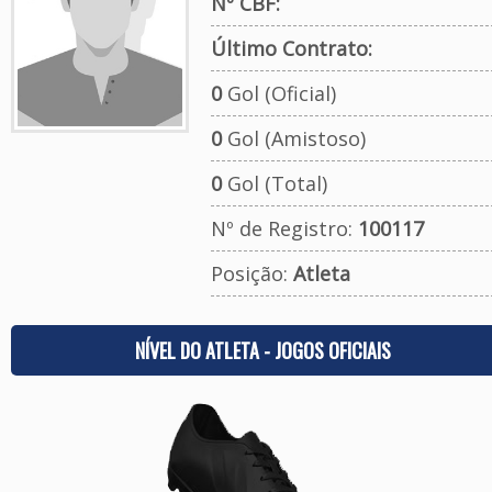
Nº CBF:
Último Contrato:
0
Gol (Oficial)
0
Gol (Amistoso)
0
Gol (Total)
Nº de Registro:
100117
Posição:
Atleta
NÍVEL DO ATLETA - JOGOS OFICIAIS