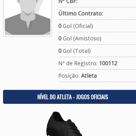
Nº CBF:
Último Contrato:
0
Gol (Oficial)
0
Gol (Amistoso)
0
Gol (Total)
Nº de Registro:
100112
Posição:
Atleta
NÍVEL DO ATLETA - JOGOS OFICIAIS