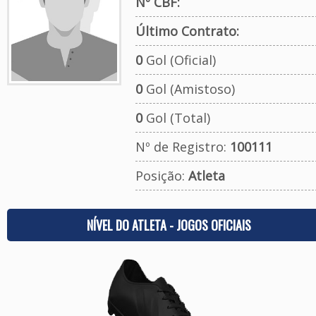
Nº CBF:
Último Contrato:
0
Gol (Oficial)
0
Gol (Amistoso)
0
Gol (Total)
Nº de Registro:
100111
Posição:
Atleta
NÍVEL DO ATLETA - JOGOS OFICIAIS