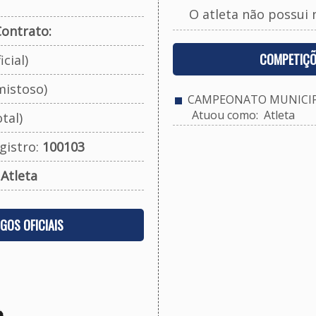
O atleta não possui 
ontrato:
COMPETIÇÕ
cial)
mistoso)
CAMPEONATO MUNICIPAL
Atuou como: Atleta
tal)
gistro:
100103
:
Atleta
OGOS OFICIAIS