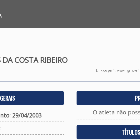
A
 DA COSTA RIBEIRO
Link do perfil:
www.liganovafri
GERAIS
P
O atleta não pos
nto: 29/04/2003
:
TÍTULO