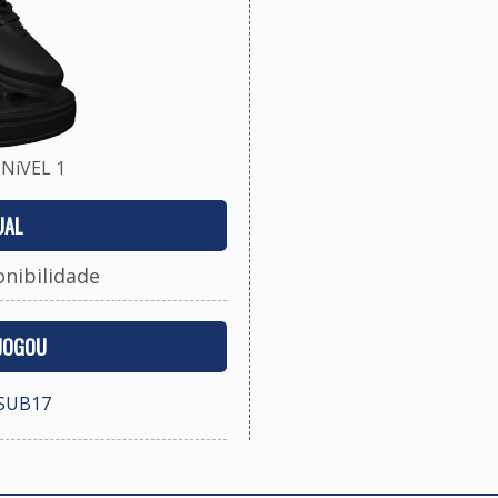
NíVEL 1
UAL
onibilidade
 JOGOU
SUB17