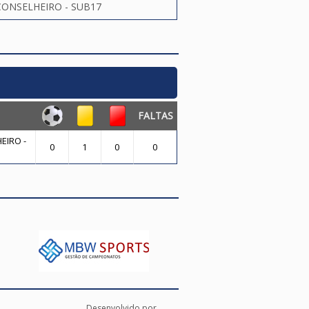
ONSELHEIRO - SUB17
FALTAS
EIRO -
0
1
0
0
Desenvolvido por