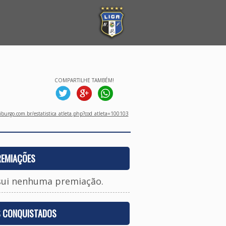
COMPARTILHE TAMBÉM!
burgo.com.br/estatistica_atleta.php?cod_atleta=100103
REMIAÇÕES
sui nenhuma premiação.
S CONQUISTADOS