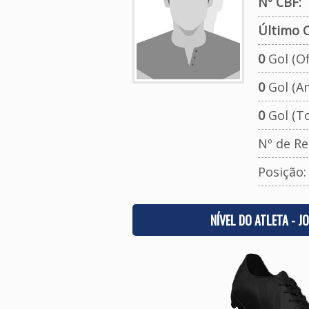
Nº CBF:
Último C
0
Gol (Ofi
0
Gol (A
0
Gol (To
Nº de Re
Posição
NÍVEL DO ATLETA - J