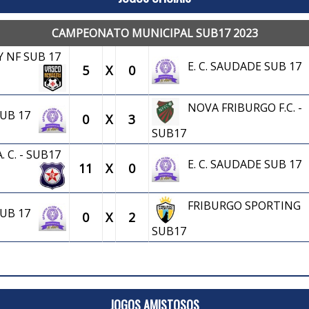
CAMPEONATO MUNICIPAL SUB17 2023
 NF SUB 17
E. C. SAUDADE SUB 17
5
X
0
NOVA FRIBURGO F.C. -
 SUB 17
0
X
3
SUB17
. C. - SUB17
E. C. SAUDADE SUB 17
11
X
0
FRIBURGO SPORTING
 SUB 17
0
X
2
SUB17
JOGOS AMISTOSOS