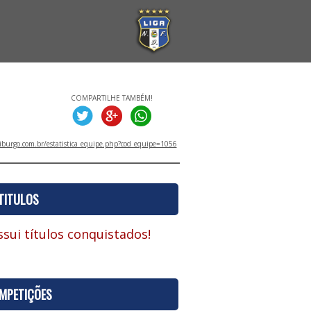
COMPARTILHE TAMBÉM!
iburgo.com.br/estatistica_equipe.php?cod_equipe=1056
TITULOS
sui títulos conquistados!
MPETIÇÕES