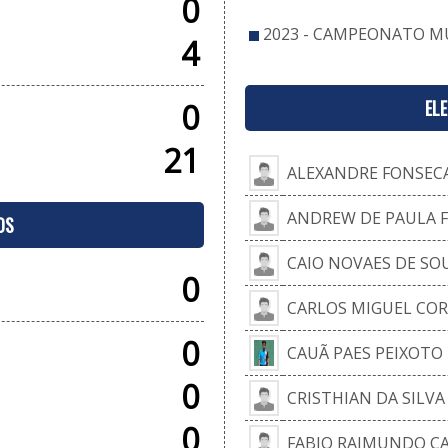
0
2023 - CAMPEONATO MU
4
EL
0
21
ALEXANDRE FONSEC
ANDREW DE PAULA 
OS
CAIO NOVAES DE SO
0
CARLOS MIGUEL CO
0
CAUÃ PAES PEIXOTO
0
CRISTHIAN DA SILV
0
FABIO RAIMUNDO C