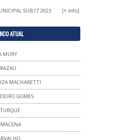
NICIPAL SUB17 2023
[+ info]
ENCO ATUAL
A MURY
FRAZAO
UZA MACHARETTI
RDEIRO GOMES
 TURQUE
A MACENA
ARVALHO