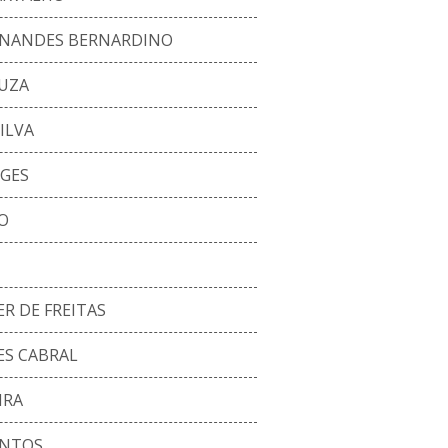
ERNANDES BERNARDINO
UZA
ILVA
OGES
O
R DE FREITAS
ES CABRAL
IRA
ANTOS