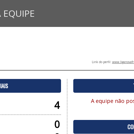
 EQUIPE
Link do perfil:
www.liganovafr
IAIS
A equipe não pos
4
0
CO