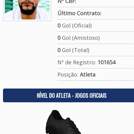
Nº CBF:
Último Contrato:
0
Gol (Oficial)
0
Gol (Amistoso)
0
Gol (Total)
Nº de Registro:
101654
Posição:
Atleta
NÍVEL DO ATLETA - JOGOS OFICIAIS