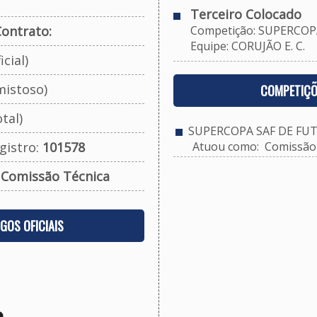
Terceiro Colocado
ontrato:
Competição: SUPERCOPA
Equipe: CORUJÃO E. C.
cial)
mistoso)
COMPETIÇÕ
tal)
SUPERCOPA SAF DE FUT
gistro:
101578
Atuou como: Comissão 
:
Comissão Técnica
OGOS OFICIAIS