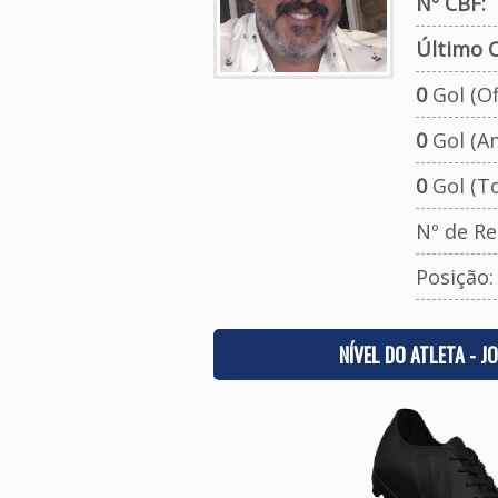
Nº CBF:
Último C
0
Gol (Ofi
0
Gol (A
0
Gol (To
Nº de Re
Posição
NÍVEL DO ATLETA - J