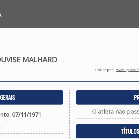
A
OUVISE MALHARD
Link do perfil:
www.liganovafri
GERAIS
P
O atleta não pos
nto: 07/11/1971
:
TÍTULO