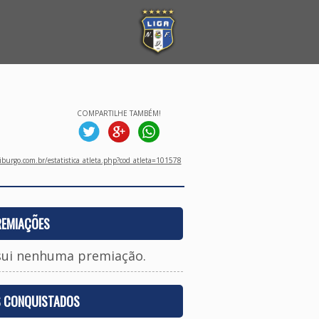
COMPARTILHE TAMBÉM!
burgo.com.br/estatistica_atleta.php?cod_atleta=101578
REMIAÇÕES
sui nenhuma premiação.
S CONQUISTADOS