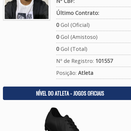
Nº CBF:
Último Contrato:
0
Gol (Oficial)
0
Gol (Amistoso)
0
Gol (Total)
Nº de Registro:
101557
Posição:
Atleta
NÍVEL DO ATLETA - JOGOS OFICIAIS