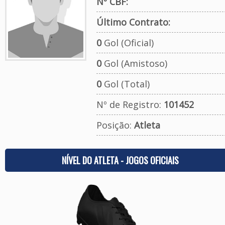
Nº CBF:
Último Contrato:
0
Gol (Oficial)
0
Gol (Amistoso)
0
Gol (Total)
Nº de Registro:
101452
Posição:
Atleta
NÍVEL DO ATLETA - JOGOS OFICIAIS