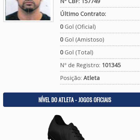
Nº CBF: 157749
Último Contrato:
0
Gol (Oficial)
0
Gol (Amistoso)
0
Gol (Total)
Nº de Registro:
101345
Posição:
Atleta
NÍVEL DO ATLETA - JOGOS OFICIAIS