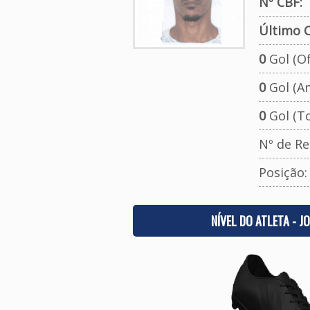
Nº CBF:
Último C
0
Gol (Ofi
0
Gol (A
0
Gol (To
Nº de Re
Posição
NÍVEL DO ATLETA - J