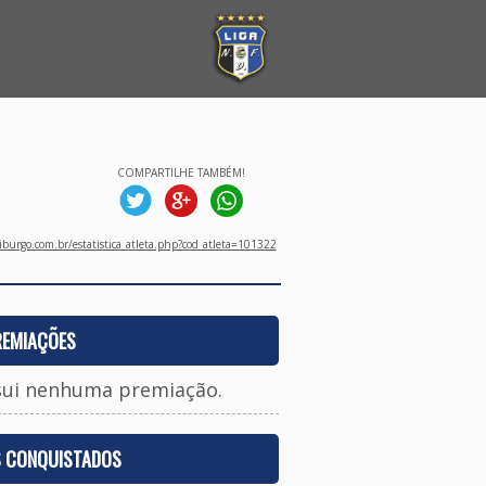
COMPARTILHE TAMBÉM!
burgo.com.br/estatistica_atleta.php?cod_atleta=101322
REMIAÇÕES
sui nenhuma premiação.
S CONQUISTADOS