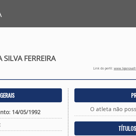
A
 SILVA FERREIRA
Link do perfil:
www.liganovafri
GERAIS
P
O atleta não pos
nto: 14/05/1992
:
TÍTULO