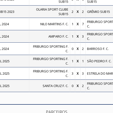
SUB15
SUB15
OLARIA SPORT CLUBE
B15 2023
2
X
2
GRÊMIO SUB15
SUB15
FRIBURGO SPORT
 2024
NILO MARTINS F. C.
1
X
7
C.
FRIBURGO SPORT
 2024
AMPARO F. C.
1
X
3
C.
FRIBURGO SPORTING F.
 2024
0
X
2
BARROSO F. C.
C.
FRIBURGO SPORTING F.
L 2025
1
X
1
SÃO PEDRO F. C.
C.
FRIBURGO SPORTING F.
L 2025
3
X
3
ESTRELA DO MAR F
C.
FRIBURGO SPORT
L 2025
SANTA CRUZ F. C.
0
X
2
C.
PARCEIROS