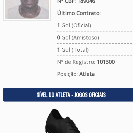
Nº CBF: 189046
Último Contrato:
1
Gol (Oficial)
0
Gol (Amistoso)
1
Gol (Total)
Nº de Registro:
101300
Posição:
Atleta
NÍVEL DO ATLETA - JOGOS OFICIAIS