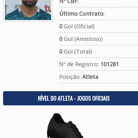
Nº CBF:
Último Contrato:
0
Gol (Oficial)
0
Gol (Amistoso)
0
Gol (Total)
Nº de Registro:
101281
Posição:
Atleta
NÍVEL DO ATLETA - JOGOS OFICIAIS