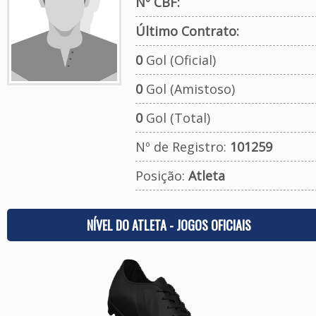
Nº CBF:
Último Contrato:
0
Gol (Oficial)
0
Gol (Amistoso)
0
Gol (Total)
Nº de Registro:
101259
Posição:
Atleta
NÍVEL DO ATLETA - JOGOS OFICIAIS