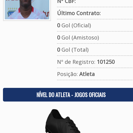
Nº CBF:
Último Contrato:
0
Gol (Oficial)
0
Gol (Amistoso)
0
Gol (Total)
Nº de Registro:
101250
Posição:
Atleta
NÍVEL DO ATLETA - JOGOS OFICIAIS