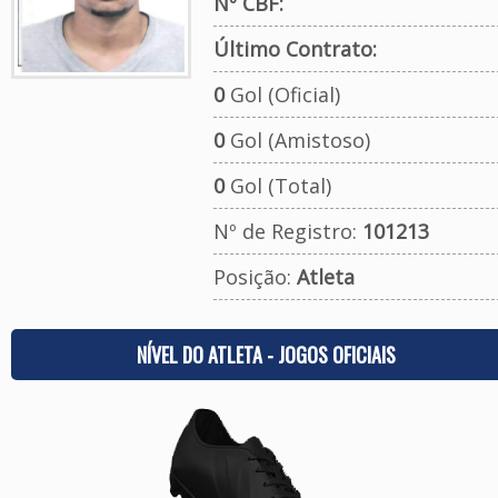
Nº CBF:
Último Contrato:
0
Gol (Oficial)
0
Gol (Amistoso)
0
Gol (Total)
Nº de Registro:
101213
Posição:
Atleta
NÍVEL DO ATLETA - JOGOS OFICIAIS