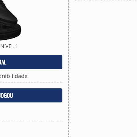
NíVEL 1
UAL
onibilidade
 JOGOU