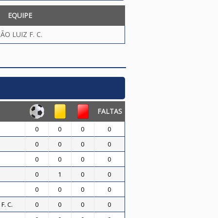
EQUIPE
ÃO LUIZ F. C.
FALTAS
0
0
0
0
0
0
0
0
0
0
0
0
0
1
0
0
0
0
0
0
. C.
0
0
0
0