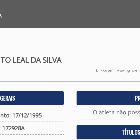
A
TO LEAL DA SILVA
Link do perfil:
www.liganovafri
GERAIS
P
O atleta não pos
nto: 17/12/1995
: 172928A
TÍTULO