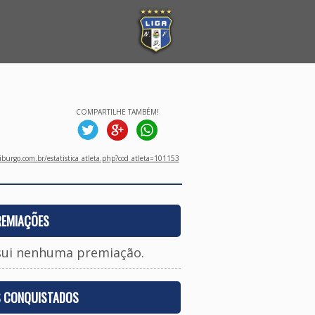
COMPARTILHE TAMBÉM!
burgo.com.br/estatistica_atleta.php?cod_atleta=101153
REMIAÇÕES
sui nenhuma premiação.
S CONQUISTADOS