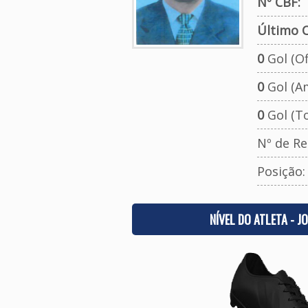
Nº CBF:
Último C
0
Gol (Ofi
0
Gol (A
0
Gol (To
Nº de Re
Posição
NÍVEL DO ATLETA - J