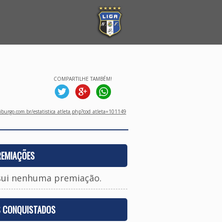
COMPARTILHE TAMBÉM!
burgo.com.br/estatistica_atleta.php?cod_atleta=101149
REMIAÇÕES
sui nenhuma premiação.
S CONQUISTADOS