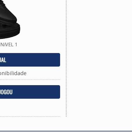
NíVEL 1
UAL
onibilidade
 JOGOU