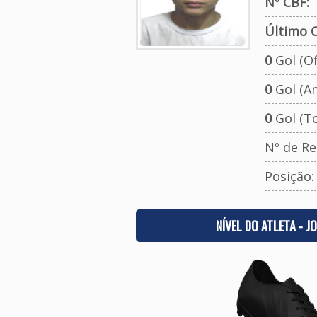
Nº CBF:
Último C
0
Gol (Ofi
0
Gol (A
0
Gol (To
Nº de Re
Posição
NÍVEL DO ATLETA - J