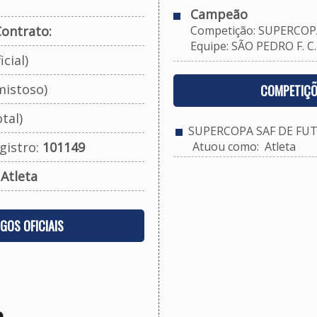
Campeão
ontrato:
Competição: SUPERCOPA
Equipe: SÃO PEDRO F. C.
cial)
mistoso)
COMPETIÇÕ
tal)
SUPERCOPA SAF DE FUT
gistro:
101149
Atuou como: Atleta
:
Atleta
OGOS OFICIAIS