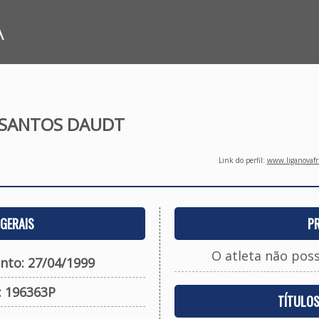
A
S SANTOS DAUDT
Link do perfil:
www.liganovafri
GERAIS
P
O atleta não pos
nto: 27/04/1999
: 196363P
TÍTULO